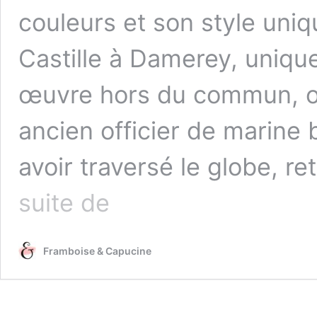
couleurs et son style uni
Castille à Damerey, uniqu
œuvre hors du commun, on
ancien officier de marine
avoir traversé le globe, r
L’étonnant
suite de
Château
Bresse
et
Framboise & Capucine
Castille
à
Damerey
(71)