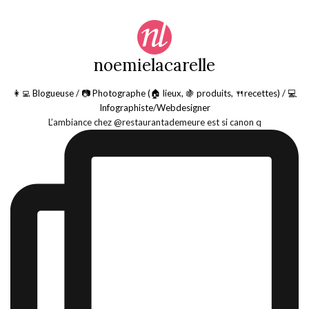
noemielacarelle
👩‍💻 Blogueuse / 📷 Photographe (🏠 lieux, 🍇 produits, 🍴recettes) / 💻
Infographiste/Webdesigner
L’ambiance chez @restaurantademeure est si canon q