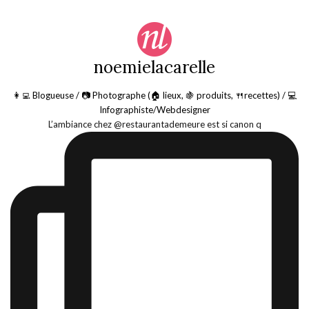
noemielacarelle
👩‍💻 Blogueuse / 📷 Photographe (🏠 lieux, 🍇 produits, 🍴recettes) / 💻
Infographiste/Webdesigner
L’ambiance chez @restaurantademeure est si canon q