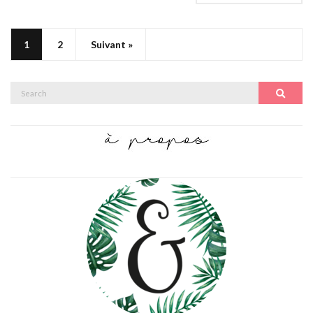
1
2
Suivant »
Search
Search
for: