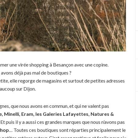
mmer une virée shopping à Besançon avec une copine.
 avons déjà pas mal de boutiques ?
etite, elle regorge de magasins et surtout de petites adresses
aucoup sur Dijon.
eignes, que nous avons en commun, et qui ne valent pas
 Minelli, Eram, les Galeries Lafayettes, Natures &
 Et puis il y a aussi ces grandes marques que nous n’avons pas
Shop
… Toutes ces boutiques sont réparties principalement le
etites artères autour. C’est assez pratique et facile pour s’y