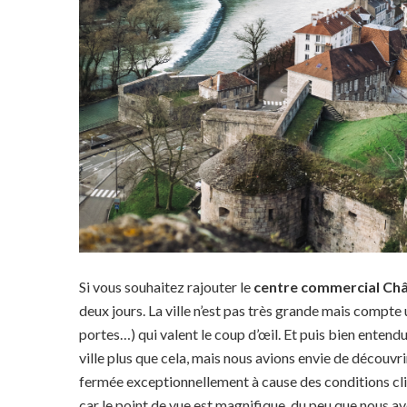
Si vous souhaitez rajouter le
centre commercial Ch
deux jours. La ville n’est pas très grande mais compt
portes…) qui valent le coup d’œil. Et puis bien entendu 
ville plus que cela, mais nous avions envie de découvr
fermée exceptionnellement à cause des conditions clim
car le point de vue est magnifique, du peu que nous av