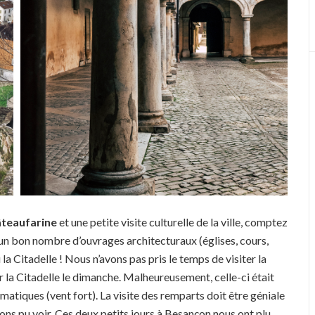
âteaufarine
et une petite visite culturelle de la ville, comptez
e un bon nombre d’ouvrages architecturaux (églises, cours,
la Citadelle ! Nous n’avons pas pris le temps de visiter la
ir la Citadelle le dimanche. Malheureusement, celle-ci était
atiques (vent fort). La visite des remparts doit être géniale
ons pu voir. Ces deux petits jours à Besançon nous ont plu,