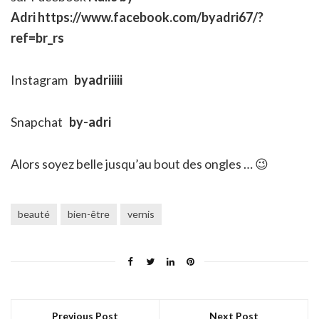
Adri https://www.facebook.com/byadri67/?
ref=br_rs
Instagram
byadriiiii
Snapchat
by-adri
Alors soyez belle jusqu’au bout des ongles … 😉
beauté
bien-être
vernis
Previous Post
Next Post