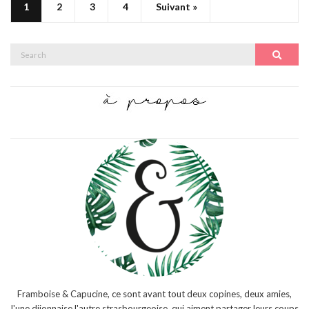
1
2
3
4
Suivant »
Search
Search
for:
Framboise & Capucine, ce sont avant tout deux copines, deux amies,
l'une dijonnaise l'autre strasbourgeoise, qui aiment partager leurs coups