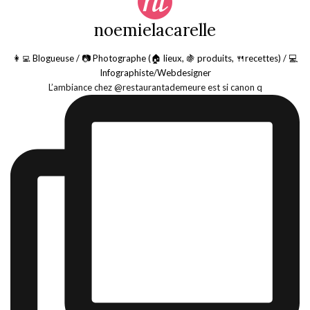
noemielacarelle
👩‍💻 Blogueuse / 📷 Photographe (🏠 lieux, 🍇 produits, 🍴recettes) / 💻
Infographiste/Webdesigner
L’ambiance chez @restaurantademeure est si canon q