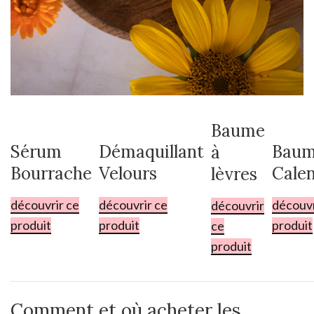
Baume
Sérum
Démaquillant
Bau
à
Bourrache
Velours
Cale
lèvres
découvrir ce
découvrir ce
découvr
découvrir
produit
produit
produit
ce
produit
Comment et où acheter les