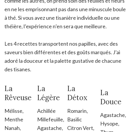
comme les autres, on prend soin des feuilles et fleurs
en ne les emprisonnant pas dans une minuscule boule
à thé. Si vous avez une tisanière individuelle ou une
théière, l’expérience n’en sera que meilleure.
Les 4 recettes transportent nos papilles, avec des
saveurs bien différentes et des goûts marqués. J’ai
adoré la douceur et la palette gustative de chacune
des tisanes.
La
La
La
La
Rêveuse
Légère
Détox
Douce
Mélisse,
Achillée
Romarin,
Agastache,
Menthe
Millefeuille,
Basilic
Hysope,
Nanah,
Agastache,
Citron Vert,