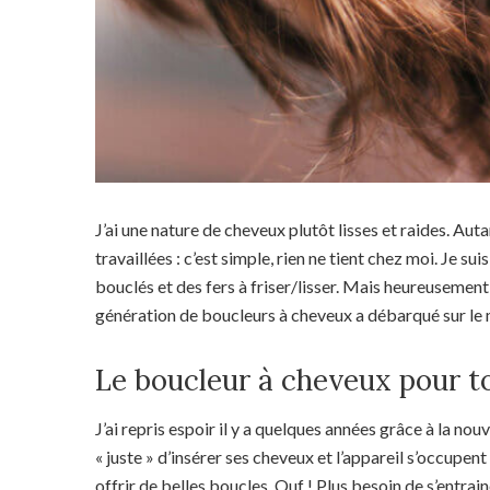
J’ai une nature de cheveux plutôt lisses et raides. Au
travaillées : c’est simple, rien ne tient chez moi. Je s
bouclés et des fers à friser/lisser. Mais heureusemen
génération de boucleurs à cheveux a débarqué sur le
Le boucleur à cheveux pour t
J’ai repris espoir il y a quelques années grâce à la no
« juste » d’insérer ses cheveux et l’appareil s’occupen
offrir de belles boucles. Ouf ! Plus besoin de s’entra