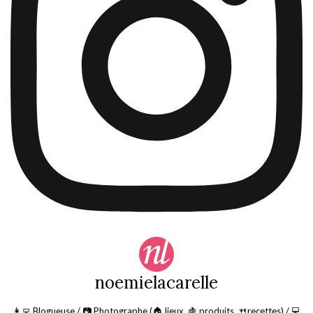
noemielacarelle
👩‍💻 Blogueuse / 📷 Photographe (🏠 lieux, 🍇 produits, 🍴recettes) / 💻