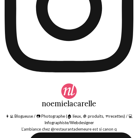
noemielacarelle
👩‍💻 Blogueuse / 📷 Photographe (🏠 lieux, 🍇 produits, 🍴recettes) / 💻
Infographiste/Webdesigner
L’ambiance chez @restaurantademeure est si canon q