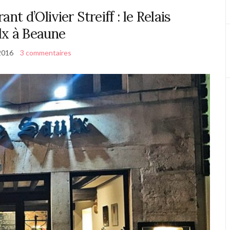
rant d’Olivier Streiff : le Relais
lx à Beaune
2016
3 commentaires