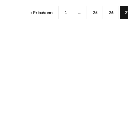
« Précédent
1
…
25
26
2