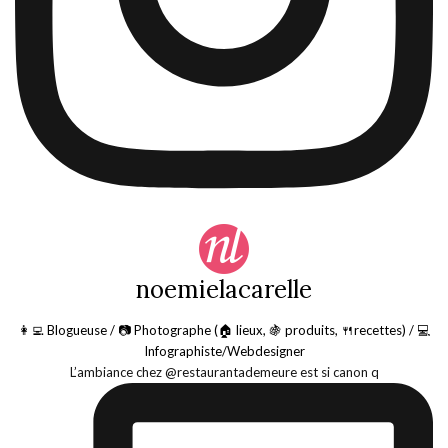
noemielacarelle
👩‍💻 Blogueuse / 📷 Photographe (🏠 lieux, 🍇 produits, 🍴recettes) / 💻
Infographiste/Webdesigner
L’ambiance chez @restaurantademeure est si canon q