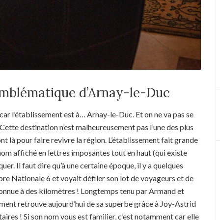
emblématique d’Arnay-le-Duc
à car l’établissement est à… Arnay-le-Duc. Et on ne va pas se
. Cette destination n’est malheureusement pas l’une des plus
t là pour faire revivre la région. L’établissement fait grande
nom affiché en lettres imposantes tout en haut (qui existe
uer. Il faut dire qu’à une certaine époque, il y a quelques
èbre Nationale 6 et voyait défiler son lot de voyageurs et de
econnue à des kilomètres ! Longtemps tenu par Armand et
ement retrouve aujourd’hui de sa superbe grâce à Joy-Astrid
étaires ! Si son nom vous est familier, c’est notamment car elle