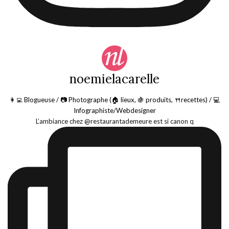
noemielacarelle
👩‍💻 Blogueuse / 📷 Photographe (🏠 lieux, 🍇 produits, 🍴recettes) / 💻
Infographiste/Webdesigner
L’ambiance chez @restaurantademeure est si canon q