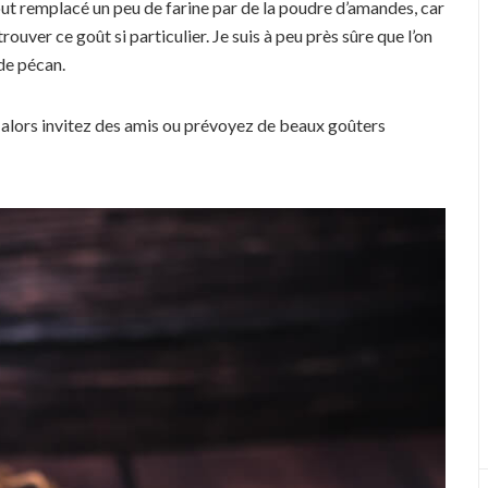
tout remplacé un peu de farine par de la poudre d’amandes, car
ouver ce goût si particulier. Je suis à peu près sûre que l’on
de pécan.
, alors invitez des amis ou prévoyez de beaux goûters