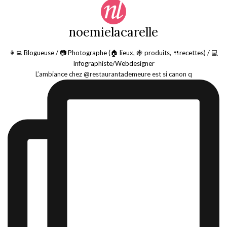
noemielacarelle
👩‍💻 Blogueuse / 📷 Photographe (🏠 lieux, 🍇 produits, 🍴recettes) / 💻
Infographiste/Webdesigner
L’ambiance chez @restaurantademeure est si canon q