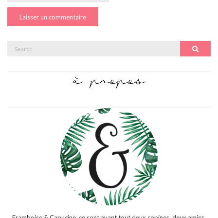
Search
Search
for:
Framboise & Capucine, ce sont avant tout deux copines, deux amies,