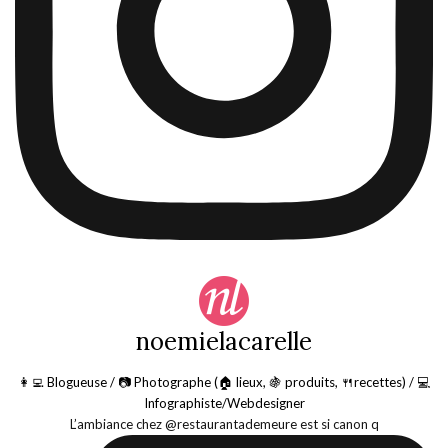
noemielacarelle
👩‍💻 Blogueuse / 📷 Photographe (🏠 lieux, 🍇 produits, 🍴recettes) / 💻
Infographiste/Webdesigner
L’ambiance chez @restaurantademeure est si canon q