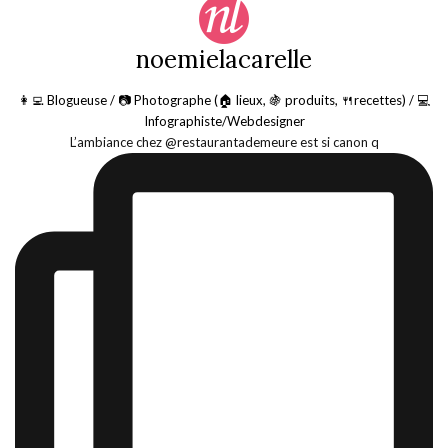
noemielacarelle
👩‍💻 Blogueuse / 📷 Photographe (🏠 lieux, 🍇 produits, 🍴recettes) / 💻
Infographiste/Webdesigner
L’ambiance chez @restaurantademeure est si canon q