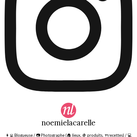
noemielacarelle
👩‍💻 Blogueuse / 📷 Photographe (🏠 lieux, 🍇 produits, 🍴recettes) / 💻