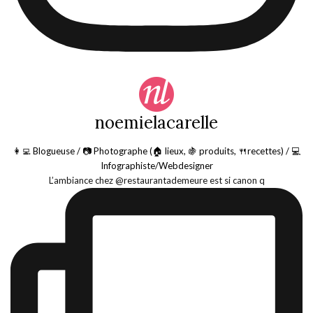
noemielacarelle
👩‍💻 Blogueuse / 📷 Photographe (🏠 lieux, 🍇 produits, 🍴recettes) / 💻
Infographiste/Webdesigner
L’ambiance chez @restaurantademeure est si canon q