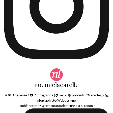
noemielacarelle
👩‍💻 Blogueuse / 📷 Photographe (🏠 lieux, 🍇 produits, 🍴recettes) / 💻
Infographiste/Webdesigner
L’ambiance chez @restaurantademeure est si canon q