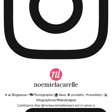
noemielacarelle
👩‍💻 Blogueuse / 📷 Photographe (🏠 lieux, 🍇 produits, 🍴recettes) / 💻
Infographiste/Webdesigner
L’ambiance chez @restaurantademeure est si canon q