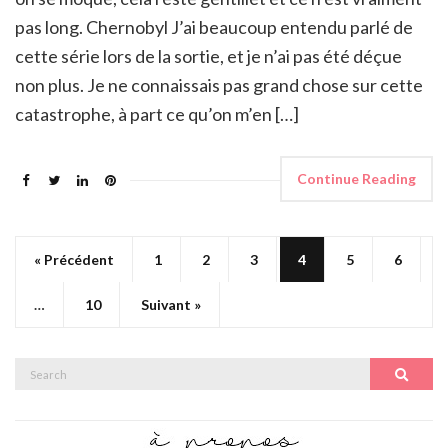
pas long. Chernobyl J’ai beaucoup entendu parlé de
cette série lors de la sortie, et je n’ai pas été déçue
non plus. Je ne connaissais pas grand chose sur cette
catastrophe, à part ce qu’on m’en […]
Continue Reading
« Précédent
1
2
3
4
5
6
…
10
Suivant »
Search
Search
for: