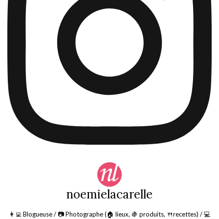
noemielacarelle
👩‍💻 Blogueuse / 📷 Photographe (🏠 lieux, 🍇 produits, 🍴recettes) / 💻