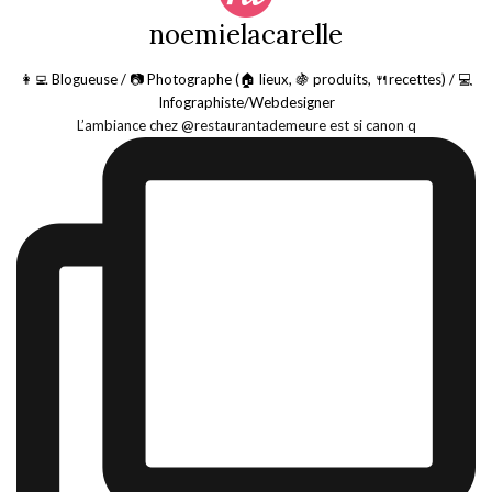
noemielacarelle
👩‍💻 Blogueuse / 📷 Photographe (🏠 lieux, 🍇 produits, 🍴recettes) / 💻
Infographiste/Webdesigner
L’ambiance chez @restaurantademeure est si canon q