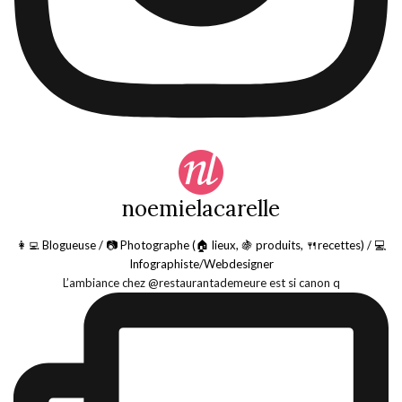
noemielacarelle
👩‍💻 Blogueuse / 📷 Photographe (🏠 lieux, 🍇 produits, 🍴recettes) / 💻
Infographiste/Webdesigner
L’ambiance chez @restaurantademeure est si canon q